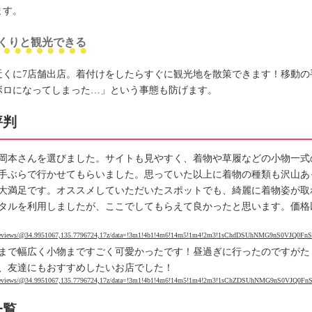
ます。
くりと観光できる
近くに7店舗出店。着付けをしたらすぐに観光地を散策できます！移動の
ボロになってしまった…」という事態も防げます。
評判
岡本さんを選びました。サイトも見やすく、着物や草履などの小物一式の
手ぶらで行かせてもらいました。思っていた以上に着物の種類も沢山あ
大満足です。オススメしていただいたスポットでも、綺麗に着物姿が取
タルを利用しましたが、ここでしてもらえて良かったと思います。価格
s/reviews/@34.9951067,135.7796724,17z/data=!3m1!4b1!4m6!14m5!1m4!2m3!1sChdDSUhNMG9nS0V
まで幅広く小物まですごく可愛かったです！昼過ぎに行ったのですがた
、友達にもおすすめしたいお店でした！
s/reviews/@34.9951067,135.7796724,17z/data=!3m1!4b1!4m6!14m5!1m4!2m3!1sChZDSUhNMG9nS0VJ
一覧