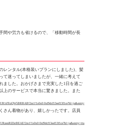
手間や労力も省けるので、「移動時間が長
レンタル(本格装いプランにしました)、髪
って迷ってしまいましたが、一緒に考えて
れました。おかげさまで充実した1日を過ご
以上のサービスで本当に驚きました。また
JQ0FnSUR1dTczQW5BRRAB!2m1!1s0x0:0xf9dcf13eef13f1ce?hl=ja&entry=ttu&g_ep=EgoyMDI0MDkxMC
くさん着物があり、嬉しかったです。店員
Q0FnSURzenRIZktBEAE!2m1!1s0x0:0xf9dcf13eef13f1ce?hl=ja&entry=ttu&g_ep=EgoyMDI0MDkxMC4wI