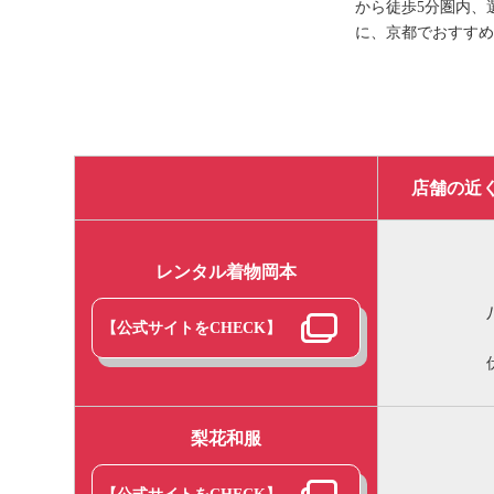
から徒歩5分圏内、
に、京都でおすすめ
店舗の近
レンタル着物岡本
【公式サイトをCHECK】
梨花和服