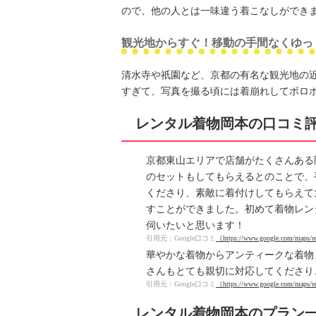
ので、他の人とは一味違う着こなしができ
観光地からすぐ！移動の手間なくゆっ
清水寺や祇園など、京都の有名な観光地の
すぎて、写真を撮る頃には着崩れしてボロ
レンタル着物岡本の口コミ
京都東山エリアで店舗がたくさんある
のセットもしてもらえるとのことで、
くださり、素敵に着付けしてもらえて
すことができました。初めて着物レン
伺いたいと思います！
引用元：Google口コミ
（https://www.google.com/map
華やかな着物からアンティークな着物
さんもとても親切に対応してくださり
引用元：Google口コミ
（https://www.google.com/map
レンタル着物岡本のプラン