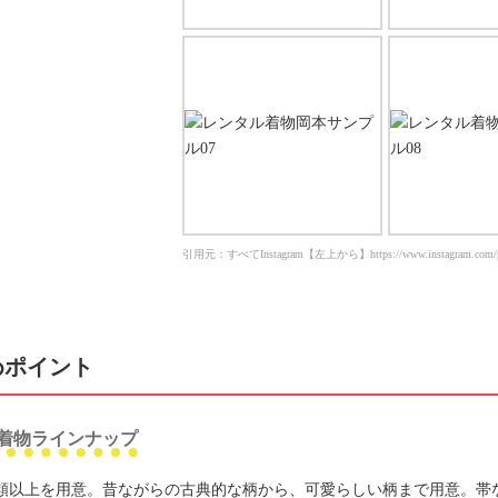
引用元：すべてInstagram【左上から】https://www.instagram.com/p/CcplaNPL
めポイント
着物ラインナップ
0種類以上を用意。昔ながらの古典的な柄から、可愛らしい柄まで用意。