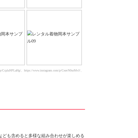
aHg/、https://www.instagram.com/p/CeavN0urMvJ/、https://www.instagram.com/p/CbHtJPoLdG2/、https
帯なども含めると多様な組み合わせが楽しめる