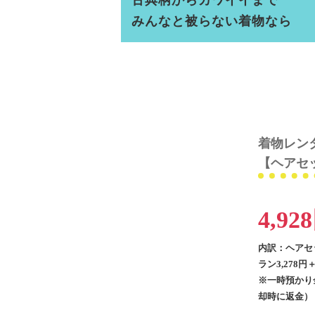
古典柄からカワイイまで
みんなと被らない着物なら
着物レン
【ヘアセ
4,92
内訳：ヘアセ
ラン3,278円
※一時預かり金
却時に返金）