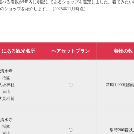
選べる着数がHP内に明記してあるショップを選定しました。着てみたい
のショップを紹介します。（2025年11月時点）
くにある観光名所
ヘアセットプラン
着物の数
清水寺
祇園
八坂神社
〇
常時1,000種
嵐山
伏見稲荷
清水寺
祇園
〇
常時200着以
嵐山