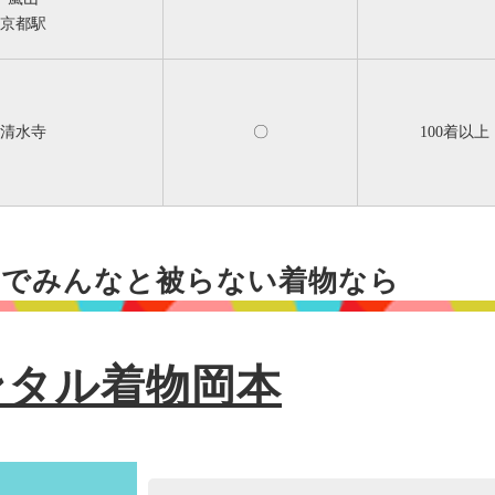
京都駅
清水寺
〇
100着以上
まで
みんなと被らない着物なら
ンタル着物岡本